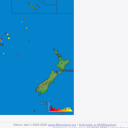
Zibens dati © 2003-2026
www.Blitzortung.org
•
Spēcināts ar MyBlitzortung
Pulkstenis un laika zona:
12:40:03 AEST
tulkojis Edga