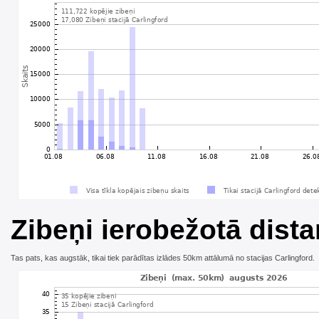
Zibeņi ierobežotā dista
Tas pats, kas augstāk, tikai tiek parādītas izlādes 50km attālumā no stacijas Carlingford.