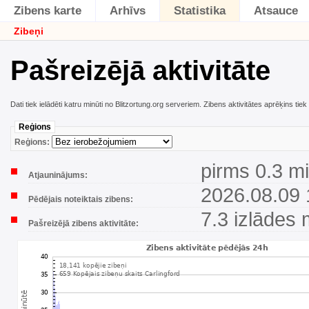
Zibens karte
Arhīvs
Statistika
Atsauce
Zibeņi
Pašreizējā aktivitāte
Dati tiek ielādēti katru minūti no Blitzortung.org serveriem. Zibens aktivitātes aprēķins tie
Reģions
Reģions:
pirms 0.3 m
Atjauninājums:
2026.08.09 
Pēdējais noteiktais zibens:
7.3 izlādes 
Pašreizējā zibens aktivitāte: