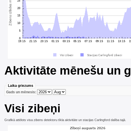
Aktivitāte mēnešu un 
Laika griezums
Gads un mēnesis:
Visi zibeņi
Grafikā attēlots visa zibens detektoru tīkla aktivitāte un stacijas Carlingford dalība tajā.