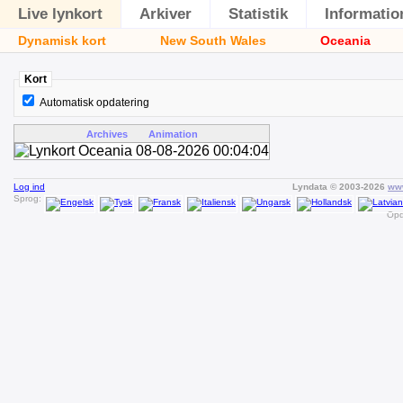
Live lynkort
Arkiver
Statistik
Informatio
Dynamisk kort
New South Wales
Oceania
Kort
Automatisk opdatering
Archives
Animation
Log ind
Lyndata © 2003-2026
www
Sprog:
Opd