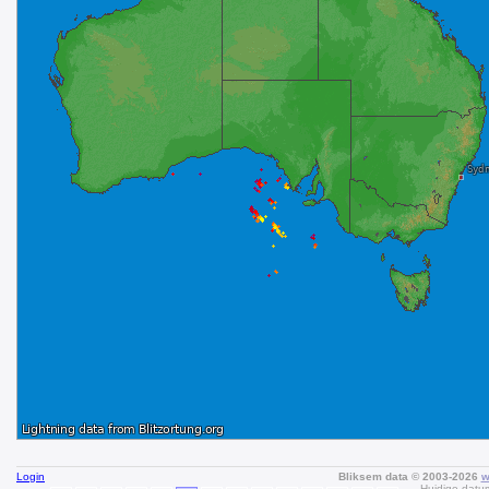
Login
Bliksem data © 2003-2026
w
Huidige datum