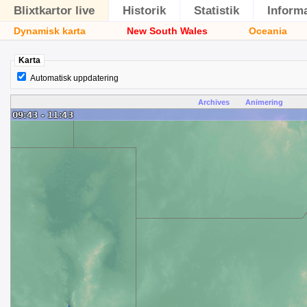
Blixtkartor live
Historik
Statistik
Inform
Dynamisk karta
New South Wales
Oceania
Karta
Automatisk uppdatering
Archives
Animering