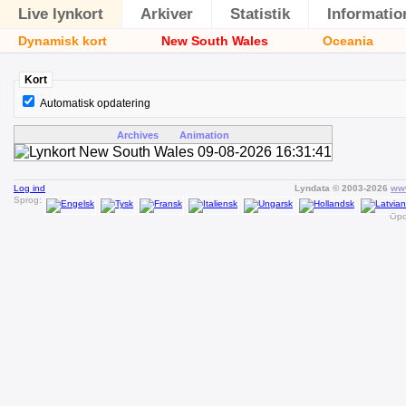
Live lynkort
Arkiver
Statistik
Informatio
Dynamisk kort
New South Wales
Oceania
Kort
Automatisk opdatering
Archives
Animation
Log ind
Lyndata © 2003-2026
www
Sprog:
Opd