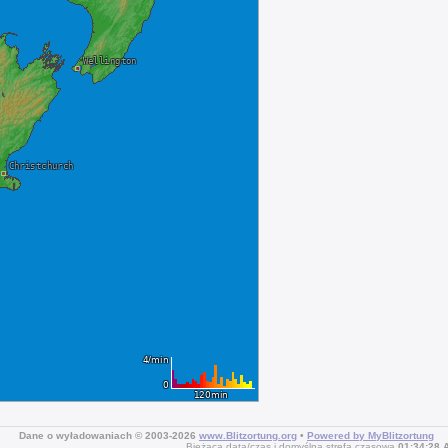
Dane o wyładowaniach © 2003-2026
www.Blitzortung.org
•
Powered by MyBlitzortung
Bieżąca data/czas i domyślna strefa czasowa
01:34:28 