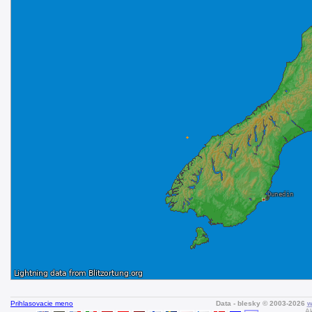
Prihlasovacie meno
Data - blesky © 2003-2026
w
Ak