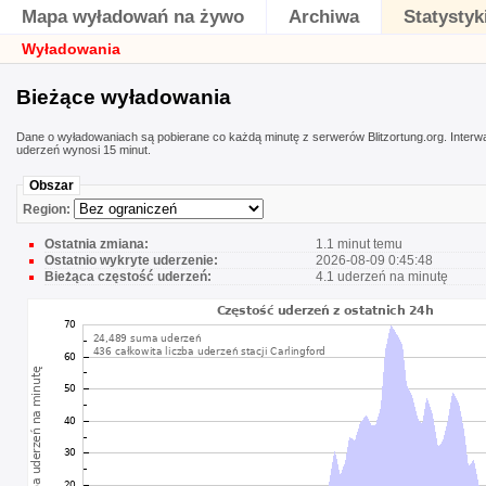
Mapa wyładowań na żywo
Archiwa
Statystyk
Wyładowania
Bieżące wyładowania
Dane o wyładowaniach są pobierane co każdą minutę z serwerów Blitzortung.org. Interwał
uderzeń wynosi 15 minut.
Obszar
Region:
Ostatnia zmiana:
1.1 minut temu
Ostatnio wykryte uderzenie:
2026-08-09 0:45:48
Bieżąca częstość uderzeń:
4.1 uderzeń na minutę