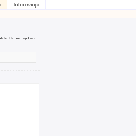
i
Informacje
 dla obliczeń częstości