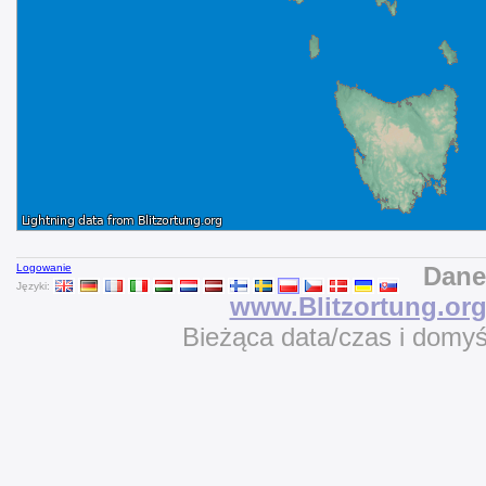
Logowanie
Dane
Języki:
www.Blitzortung.or
Bieżąca data/czas i domy