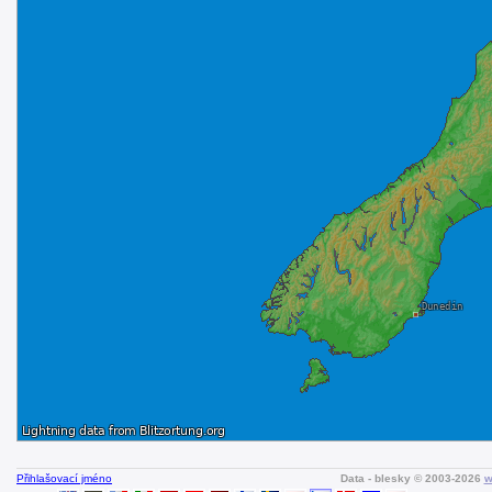
Přihlašovací jméno
Data - blesky © 2003-2026
w