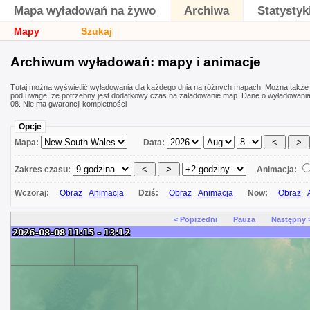
Mapa wyładowań na żywo
Archiwa
Statystyk
Mapy
Szukaj
Archiwum wyładowań: mapy i animacje
Tutaj można wyświetlić wyładowania dla każdego dnia na różnych mapach. Można także
pod uwage, że potrzebny jest dodatkowy czas na załadowanie map. Dane o wyładowani
08. Nie ma gwarancji kompletności
Opcje
Mapa:
Data:
Zakres czasu:
Animacja:
Wczoraj:
Obraz
Animacja
Dziś:
Obraz
Animacja
Now:
Obraz
< Poprzedni
Pauza
Następny 