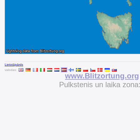
Lietotājvārds
valodas:
www.Blitzortung.org
Pulkstenis un laika zona