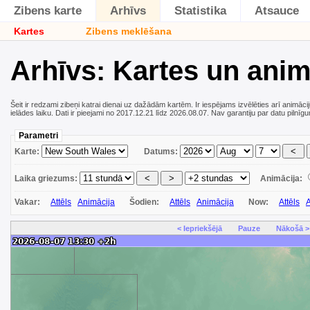
Zibens karte
Arhīvs
Statistika
Atsauce
Kartes
Zibens meklēšana
Arhīvs: Kartes un anim
Šeit ir redzami zibeņi katrai dienai uz dažādām kartēm. Ir iespējams izvēlēties arī animāci
ielādes laiku. Dati ir pieejami no 2017.12.21 līdz 2026.08.07. Nav garantiju par datu pilnīg
Parametri
Karte:
Datums:
Laika griezums:
Animācija:
Vakar:
Attēls
Animācija
Šodien:
Attēls
Animācija
Now:
Attēls
A
< Iepriekšējā
Pauze
Nākošā >