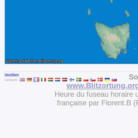
Identifiant
So
Langues:
www.Blitzortung.or
Heure du fuseau horaire u
française par Florent.B