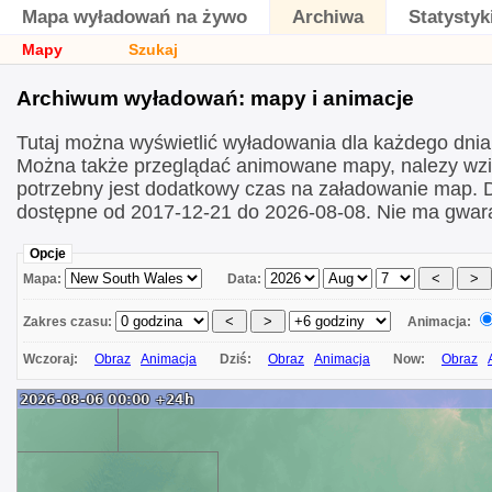
Mapa wyładowań na żywo
Archiwa
Statystyk
Mapy
Szukaj
Archiwum wyładowań: mapy i animacje
Tutaj można wyświetlić wyładowania dla każdego dni
Można także przeglądać animowane mapy, nalezy wzi
potrzebny jest dodatkowy czas na załadowanie map.
dostępne od 2017-12-21 do 2026-08-08. Nie ma gwara
Opcje
Mapa:
Data:
Zakres czasu:
Animacja:
Wczoraj:
Obraz
Animacja
Dziś:
Obraz
Animacja
Now:
Obraz