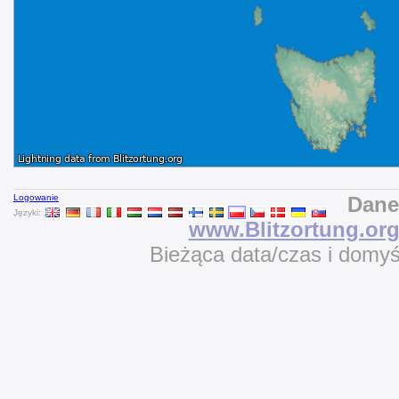
Logowanie
Dane
Języki:
www.Blitzortung.or
Bieżąca data/czas i domy