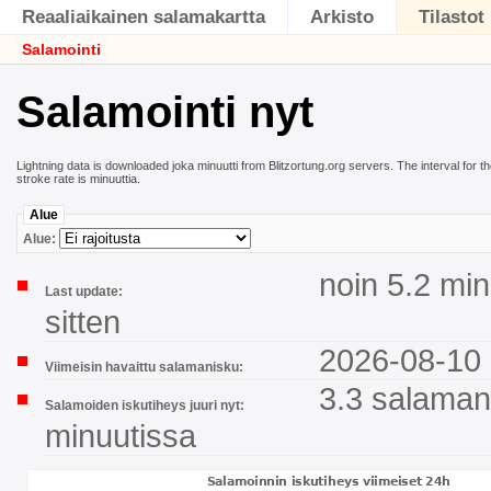
Reaaliaikainen salamakartta
Arkisto
Tilastot
Salamointi
Salamointi nyt
Lightning data is downloaded joka minuutti from Blitzortung.org servers. The interval for th
stroke rate is minuuttia.
Alue
Alue:
noin 5.2 min
Last update:
sitten
2026-08-10 
Viimeisin havaittu salamanisku:
3.3 salaman
Salamoiden iskutiheys juuri nyt:
minuutissa