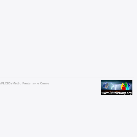
.B (FLC85) Météo Fontenay le Comte