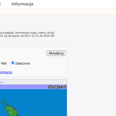
i
Informacje
 przeglądać animowane mapy, nalezy wziąć
ach są dostępne od 2017-12-21 do 2026-08-
Wył.
Załączona
Animacja
y >