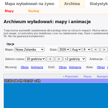
Mapa wyładowań na żywo
Archiwa
Statystyk
Mapy
Szukaj
Archiwum wyładowań: mapy i animacje
Tutaj można wyświetlić wyładowania dla każdego dnia na różnych mapach. Można także
pod uwage, że potrzebny jest dodatkowy czas na załadowanie map. Dane o wyładowani
09. Nie ma gwarancji kompletności
Opcje
Mapa:
Data:
Zakres czasu:
Animacja:
Wczoraj:
Obraz
Animacja
Dziś:
Obraz
Animacja
Now:
Obraz
< Poprzedni
Pauza
Następn