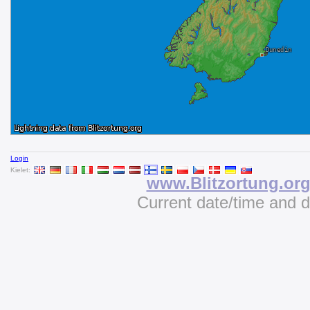
Login
Kielet:
www.Blitzortung.or
Current date/time and 