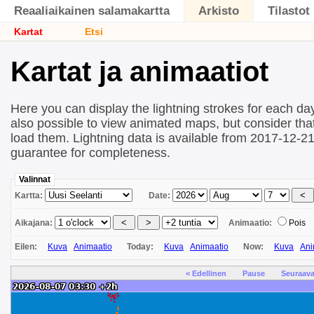
Reaaliaikainen salamakartta
Arkisto
Tilastot
Kartat
Etsi
Kartat ja animaatiot
Here you can display the lightning strokes for each day
also possible to view animated maps, but consider that 
load them. Lightning data is available from 2017-12-2
guarantee for completeness.
Valinnat
Kartta:
Date:
Aikajana:
Animaatio:
Pois
Eilen:
Kuva
Animaatio
Today:
Kuva
Animaatio
Now:
Kuva
Ani
< Edellinen
Pause
Seuraava