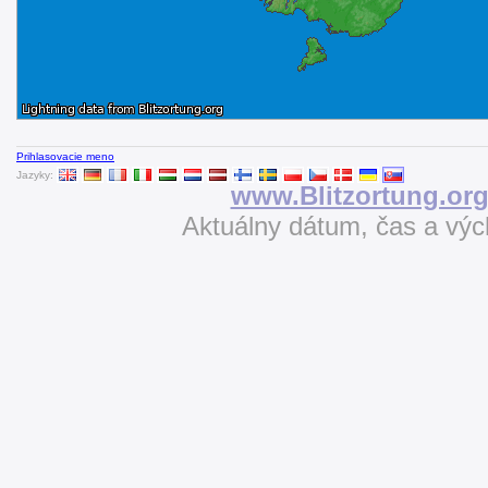
Prihlasovacie meno
Jazyky:
www.Blitzortung.or
Aktuálny dátum, čas a vý