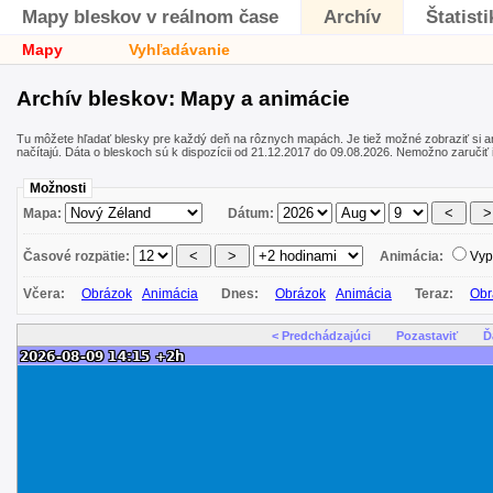
Mapy bleskov v reálnom čase
Archív
Štatisti
Mapy
Vyhľadávanie
Archív bleskov: Mapy a animácie
Tu môžete hľadať blesky pre každý deň na rôznych mapách. Je tiež možné zobraziť si 
načítajú. Dáta o bleskoch sú k dispozícii od 21.12.2017 do 09.08.2026. Nemožno zaručiť 
Možnosti
Mapa:
Dátum:
Časové rozpätie:
Animácia:
Vyp
Včera:
Obrázok
Animácia
Dnes:
Obrázok
Animácia
Teraz:
Obr
< Predchádzajúci
Pozastaviť
Ď