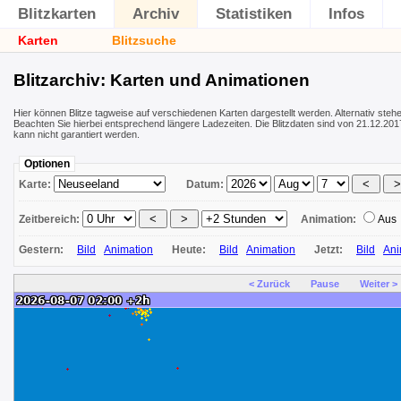
Blitzkarten
Archiv
Statistiken
Infos
Karten
Blitzsuche
Blitzarchiv: Karten und Animationen
Hier können Blitze tagweise auf verschiedenen Karten dargestellt werden. Alternativ ste
Beachten Sie hierbei entsprechend längere Ladezeiten. Die Blitzdaten sind von 21.12.2017
kann nicht garantiert werden.
Optionen
Karte:
Datum:
Zeitbereich:
Animation:
Aus
Gestern:
Bild
Animation
Heute:
Bild
Animation
Jetzt:
Bild
Ani
< Zurück
Pause
Weiter >