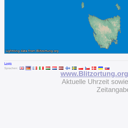
Login
Sprachen:
www.Blitzortung.or
Aktuelle Uhrzeit sowi
Zeitangab