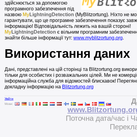
здійснюється за допомогою
програмного забезпечення під
назвою
My
LightningDetection
(MyBlitzortung). Ніхто не м
гарантувати, що це програмне забезпечення показує зав
інформацію! Відповідальність лежить на вашій стороні!
My
LightningDetection
є вільним програмним забезпечен
знайти більше інформації тут:
www.myblitzortung.org
.
Використання даних
Дані, представлені на цій сторінці та Blitzortung.org вико
тільки для особистих і розважальних цілей. Ми не комерц
інформаційна служба для відомостей блискавок! Перегян
докладну інформацію на
Blitzortung.org
Увійти
Д
Мови:
www.Blitzortung.or
Поточна дата/час і 
Перекла