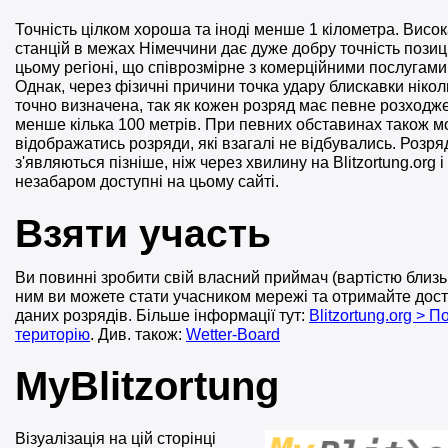
Точність цілком хороша та іноді менше 1 кілометра. Висо
станцій в межах Німеччини дає дуже добру точність пози
цьому регіоні, що співрозмірне з комерційними послугами 
Однак, через фізичні причини точка удару блискавки ніко
точно визначена, так як кожен розряд має певне розходж
менше кілька 100 метрів. При певних обставинах також м
відображатись розряди, які взагалі не відбувались. Розр
з'являються пізніше, ніж через хвилину на Blitzortung.org і
незабаром доступні на цьому сайті.
Взяти участь
Ви повинні зробити свій власний приймач (вартістю близьк
ним ви можете стати учасником мережі та отримайте дост
даних розрядів. Більше інформації тут:
Blitzortung.org > 
територію
. Див. також:
Wetter-Board
MyBlitzortung
Візуалізація на цій сторінці