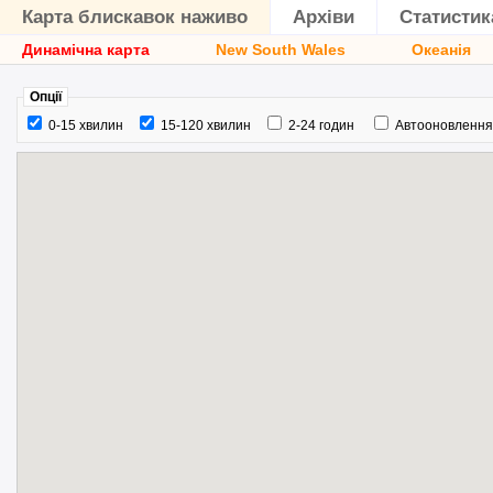
Карта блискавок наживо
Архіви
Статистик
Динамічна карта
New South Wales
Океанія
Опції
0-15 хвилин
15-120 хвилин
2-24 годин
Автооновлення