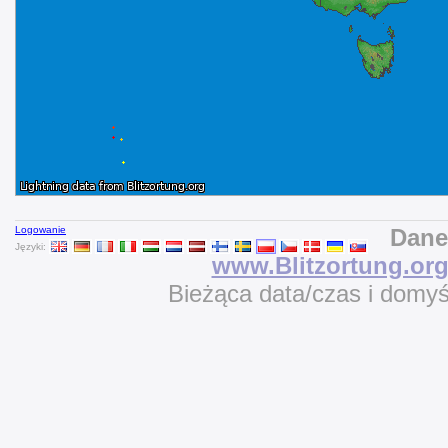
Logowanie
Dane
Języki:
www.Blitzortung.or
Bieżąca data/czas i domy