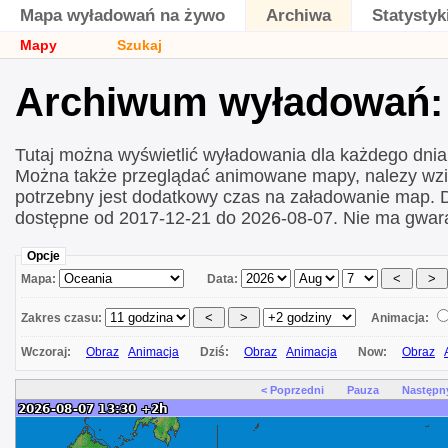
Mapa wyładowań na żywo
Archiwa
Statystyk
Mapy
Szukaj
Archiwum wyładowań: 
Tutaj można wyświetlić wyładowania dla każdego dni
Można także przeglądać animowane mapy, nalezy wzi
potrzebny jest dodatkowy czas na załadowanie map.
dostępne od 2017-12-21 do 2026-08-07. Nie ma gwara
Opcje
Mapa:
Data:
Zakres czasu:
Animacja:
Wczoraj:
Obraz
Animacja
Dziś:
Obraz
Animacja
Now:
Obraz
< Poprzedni
Pauza
Następn