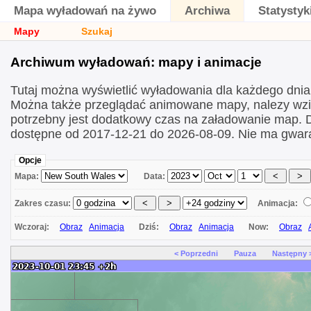
Mapa wyładowań na żywo
Archiwa
Statystyk
Mapy
Szukaj
Archiwum wyładowań: mapy i animacje
Tutaj można wyświetlić wyładowania dla każdego dni
Można także przeglądać animowane mapy, nalezy wzi
potrzebny jest dodatkowy czas na załadowanie map.
dostępne od 2017-12-21 do 2026-08-09. Nie ma gwara
Opcje
Mapa:
Data:
Zakres czasu:
Animacja:
Wczoraj:
Obraz
Animacja
Dziś:
Obraz
Animacja
Now:
Obraz
< Poprzedni
Pauza
Następny 