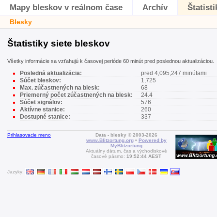
Mapy bleskov v reálnom čase
Archív
Štatisti
Blesky
Štatistiky siete bleskov
Všetky informácie sa vzťahujú k časovej perióde 60 minút pred poslednou aktualizáciou.
Posledná aktualizácia:
pred 4,095,247 minútami
Súčet bleskov:
1,725
Max. zúčastnených na blesk:
68
Priemerný počet zúčastnených na blesk:
24.4
Súčet signálov:
576
Aktívne stanice:
260
Dostupné stanice:
337
Prihlasovacie meno
Data - blesky © 2003-2026
www.Blitzortung.org
•
Powered by
MyBlitzortung
Aktuálny dátum, čas a východiskové
časové pásmo:
19:52:44 AEST
Jazyky: