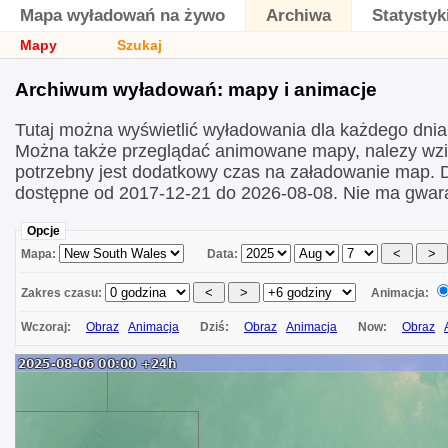
Mapa wyładowań na żywo
Archiwa
Statystyk
Mapy
Szukaj
Archiwum wyładowań: mapy i animacje
Tutaj można wyświetlić wyładowania dla każdego dni
Można także przeglądać animowane mapy, nalezy wzi
potrzebny jest dodatkowy czas na załadowanie map.
dostępne od 2017-12-21 do 2026-08-08. Nie ma gwara
Opcje
Mapa:
Data:
Zakres czasu:
Animacja:
Wczoraj:
Obraz
Animacja
Dziś:
Obraz
Animacja
Now:
Obraz