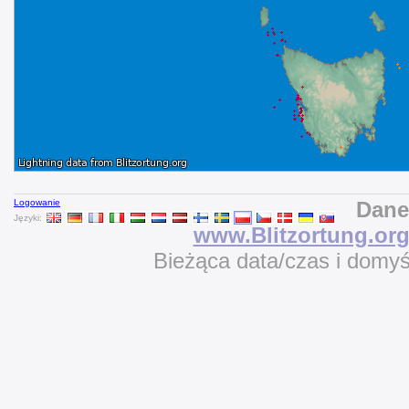
Logowanie
Dane
Języki:
www.Blitzortung.or
Bieżąca data/czas i domy