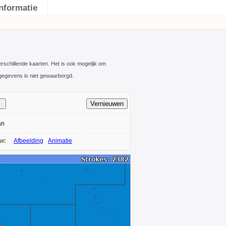
Informatie
schillende kaarten. Het is ook mogelijk om
gegevens is niet gewaarborgd.
an
ow:
Afbeelding
Animatie