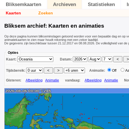
Bliksemkaarten
Archieven
Statistieken
Kaarten
Zoeken
Bliksem archief: Kaarten en animaties
Op deze pagina kunnen blikseminslagen getoond worden voor een bepaalde dag en op ver
animatiekaarten te zien maar houdt rekening met een zeker laadtijd.
De gegevens zijn beschikbaar tussen 21.12.2017 en 08.08.2026. De volledigheid van de 
Opties
Kaart:
Datum:
Tijdsbereik:
Animatie:
Off
A
Gisteren:
Afbeelding
Animatie
vandaag:
Afbeelding
Animatie
N