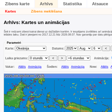
Zibens karte
Arhīvs
Statistika
Atsauce
Kartes
Zibens meklēšana
Arhīvs: Kartes un animācijas
Šeit ir redzami zibeņi katrai dienai uz dažādām kartēm. Ir iespējams izvēlēties arī animāci
ielādes laiku. Dati ir pieejami no 2017.12.21 līdz 2026.08.07. Nav garantiju par datu pilnīg
Parametri
Karte:
Datums:
Laika griezums:
Animācija:
Vakar:
Attēls
Animācija
Šodien:
Attēls
Animācija
Now:
Attēls
A