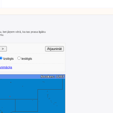
ju, bet jāņem vērā, ka tas prasa ilgāku
umu.
Izslēgts
Ieslēgts
nimācija