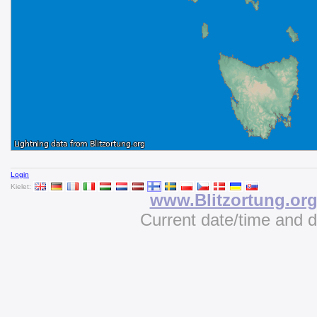
Login
Kielet:
www.Blitzortung.or
Current date/time and 