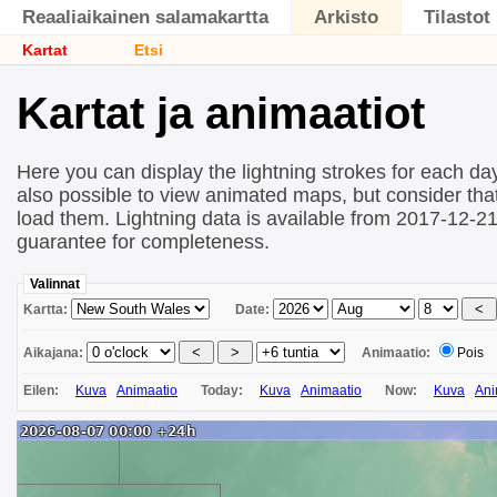
Reaaliaikainen salamakartta
Arkisto
Tilastot
Kartat
Etsi
Kartat ja animaatiot
Here you can display the lightning strokes for each day
also possible to view animated maps, but consider that 
load them. Lightning data is available from 2017-12-2
guarantee for completeness.
Valinnat
Kartta:
Date:
Aikajana:
Animaatio:
Pois
Eilen:
Kuva
Animaatio
Today:
Kuva
Animaatio
Now:
Kuva
Ani