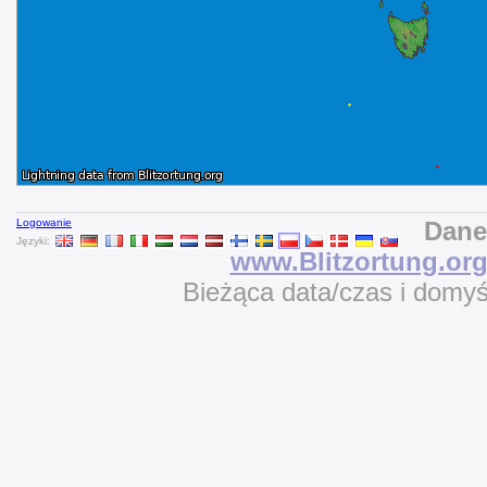
Logowanie
Dane
Języki:
www.Blitzortung.or
Bieżąca data/czas i domy