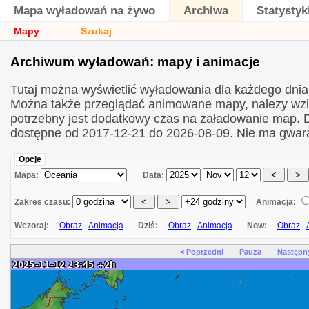
Mapa wyładowań na żywo
Archiwa
Statystyk
Mapy
Szukaj
Archiwum wyładowań: mapy i animacje
Tutaj można wyświetlić wyładowania dla każdego dni
Można także przeglądać animowane mapy, nalezy wzi
potrzebny jest dodatkowy czas na załadowanie map.
dostępne od 2017-12-21 do 2026-08-09. Nie ma gwara
Opcje
Mapa:
Data:
Zakres czasu:
Animacja:
Wczoraj:
Obraz
Animacja
Dziś:
Obraz
Animacja
Now:
Obraz
< Poprzedni
Pauza
Następn