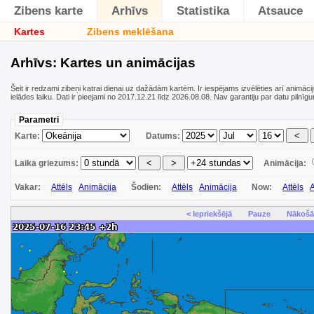
Zibens karte
Arhīvs
Statistika
Atsauce
Kartes
Zibens meklēšana
Arhīvs: Kartes un animācijas
Šeit ir redzami zibeņi katrai dienai uz dažādām kartēm. Ir iespējams izvēlēties arī animāci
ielādes laiku. Dati ir pieejami no 2017.12.21 līdz 2026.08.08. Nav garantiju par datu pilnīg
Parametri
Karte:
Datums:
Laika griezums:
Animācija:
Vakar:
Attēls
Animācija
Šodien:
Attēls
Animācija
Now:
Attēls
A
< Iepriekšējā
Pauze
Nākošā