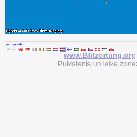
Lietotājvārds
valodas:
www.Blitzortung.org
Pulkstenis un laika zona