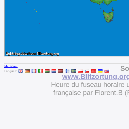
Identifiant
So
Langues:
www.Blitzortung.or
Heure du fuseau horaire u
française par Florent.B