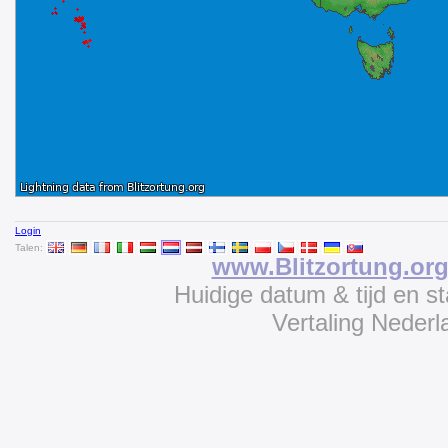
Login
Talen:
www.Blitzortung.or
Huidige datum & tijd en s
Vertaling Neder