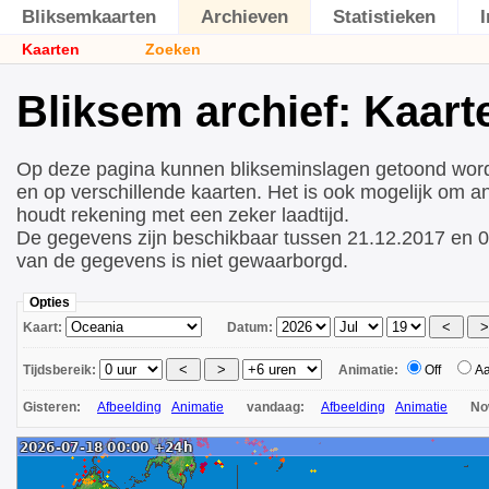
Bliksemkaarten
Archieven
Statistieken
Kaarten
Zoeken
Bliksem archief: Kaart
Op deze pagina kunnen blikseminslagen getoond wor
en op verschillende kaarten. Het is ook mogelijk om a
houdt rekening met een zeker laadtijd.
De gegevens zijn beschikbaar tussen 21.12.2017 en 0
van de gegevens is niet gewaarborgd.
Opties
Kaart:
Datum:
Tijdsbereik:
Animatie:
Off
A
Gisteren:
Afbeelding
Animatie
vandaag:
Afbeelding
Animatie
N