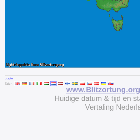
Login
Talen:
www.Blitzortung.or
Huidige datum & tijd en s
Vertaling Neder