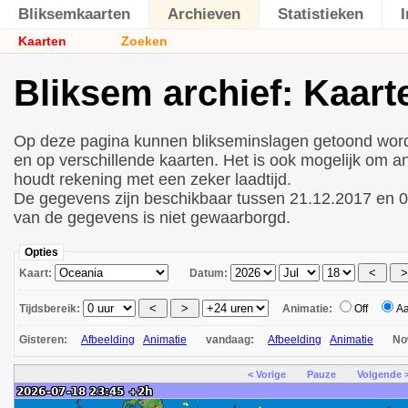
Bliksemkaarten
Archieven
Statistieken
Kaarten
Zoeken
Bliksem archief: Kaart
Op deze pagina kunnen blikseminslagen getoond wor
en op verschillende kaarten. Het is ook mogelijk om a
houdt rekening met een zeker laadtijd.
De gegevens zijn beschikbaar tussen 21.12.2017 en 0
van de gegevens is niet gewaarborgd.
Opties
Kaart:
Datum:
Tijdsbereik:
Animatie:
Off
A
Gisteren:
Afbeelding
Animatie
vandaag:
Afbeelding
Animatie
N
< Vorige
Pauze
Volgende 