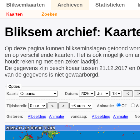
Bliksemkaarten
Archieven
Statistieken
Kaarten
Zoeken
Bliksem archief: Kaart
Op deze pagina kunnen blikseminslagen getoond wor
en op verschillende kaarten. Het is ook mogelijk om a
houdt rekening met een zeker laadtijd.
De gegevens zijn beschikbaar tussen 21.12.2017 en 0
van de gegevens is niet gewaarborgd.
Opties
Kaart:
Datum:
Tijdsbereik:
Animatie:
Off
A
Gisteren:
Afbeelding
Animatie
vandaag:
Afbeelding
Animatie
N