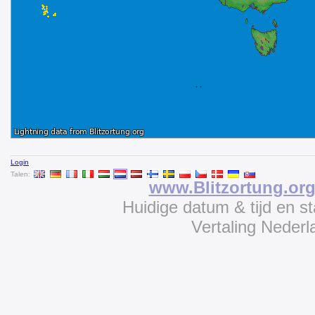
Login
Talen:
www.Blitzortung.or
Huidige datum & tijd en s
Vertaling Neder