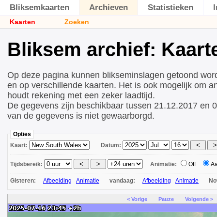
Bliksemkaarten
Archieven
Statistieken
Kaarten
Zoeken
Bliksem archief: Kaart
Op deze pagina kunnen blikseminslagen getoond wor
en op verschillende kaarten. Het is ook mogelijk om a
houdt rekening met een zeker laadtijd.
De gegevens zijn beschikbaar tussen 21.12.2017 en 0
van de gegevens is niet gewaarborgd.
Opties
Kaart:
Datum:
Tijdsbereik:
Animatie:
Off
A
Gisteren:
Afbeelding
Animatie
vandaag:
Afbeelding
Animatie
N
< Vorige
Pauze
Volgende >