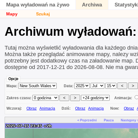
Mapa wyładowań na żywo
Archiwa
Statystyk
Mapy
Szukaj
Archiwum wyładowań: 
Tutaj można wyświetlić wyładowania dla każdego dni
Można także przeglądać animowane mapy, nalezy wzi
potrzebny jest dodatkowy czas na załadowanie map.
dostępne od 2017-12-21 do 2026-08-08. Nie ma gwara
Opcje
Mapa:
Data:
Zakres czasu:
Animacja:
Wczoraj:
Obraz
Animacja
Dziś:
Obraz
Animacja
Now:
Obraz
< Poprzedni
Pauza
Następny 