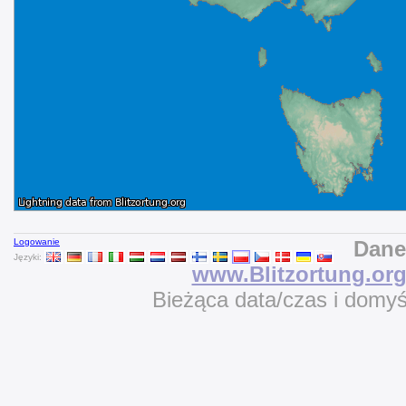
Logowanie
Dane
Języki:
www.Blitzortung.or
Bieżąca data/czas i domy