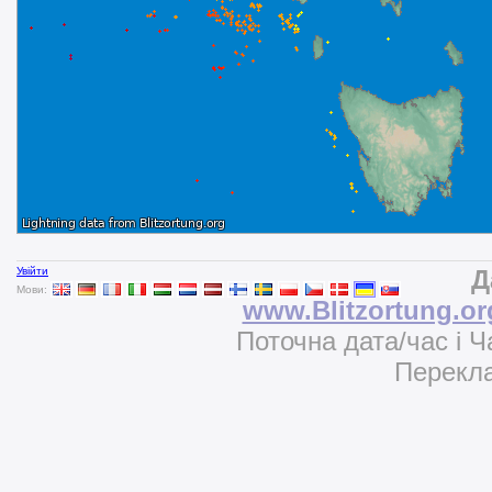
Увійти
Д
Мови:
www.Blitzortung.or
Поточна дата/час і 
Перекла