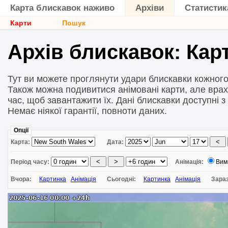
Карта блискавок наживо
Архіви
Статистик
Карти
Пошук
Архів блискавок: Карт
Тут ви можете проглянути удари блискавки кожного 
Також можна подивитися анімовані карти, але врах
час, щоб завантажити їх. Дані блискавки доступні з
Немає ніякої гарантії, повноти даних.
Опції
Карта:
Дата:
Період часу:
Анімація:
Вим
Вчора:
Картинка
Анімація
Сьогодні:
Картинка
Анімація
Зара