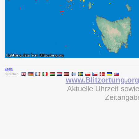
Login
Sprachen:
www.Blitzortung.or
Aktuelle Uhrzeit sowi
Zeitangab