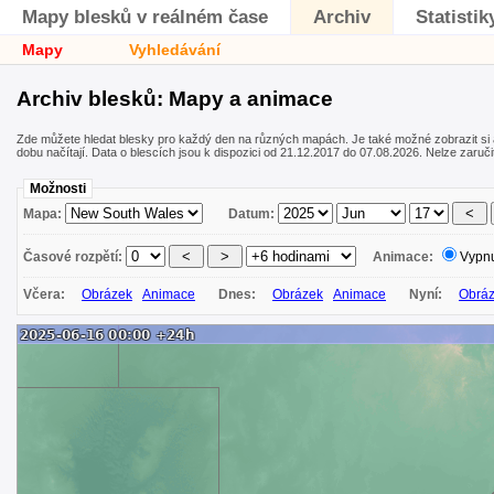
Mapy blesků v reálném čase
Archiv
Statistik
Mapy
Vyhledávání
Archiv blesků: Mapy a animace
Zde můžete hledat blesky pro každý den na různých mapách. Je také možné zobrazit si
dobu načítají. Data o blescích jsou k dispozici od 21.12.2017 do 07.08.2026. Nelze zaručit 
Možnosti
Mapa:
Datum:
Časové rozpětí:
Animace:
Vypn
Včera:
Obrázek
Animace
Dnes:
Obrázek
Animace
Nyní:
Obrá