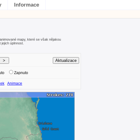
y
Informace
 animované mapy, které se však nějakou
jejich úplnnost.
uto
Zapnuto
zek
Animace