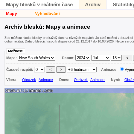
Mapy blesků v reálném čase
Archiv
Statistik
Mapy
Vyhledávání
Archiv blesků: Mapy a animace
Zde můžete hledat blesky pro každý den na různých mapách. Je také možné zobrazit si
dobu načítají. Data o blescích jsou k dispozici od 21.12.2017 do 10.08.2026. Nelze zaručit 
Možnosti
Mapa:
Datum:
Časové rozpětí:
Animace:
Vypn
Včera:
Obrázek
Animace
Dnes:
Obrázek
Animace
Nyní:
Obrá