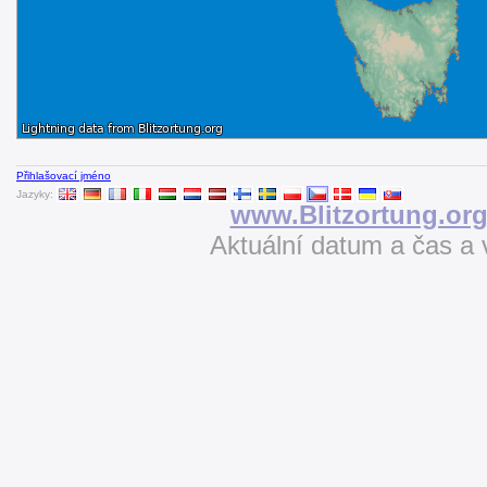
Přihlašovací jméno
Jazyky:
www.Blitzortung.or
Aktuální datum a čas a