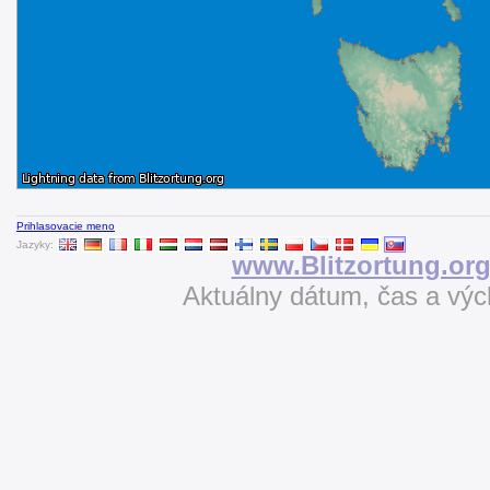
Prihlasovacie meno
Jazyky:
www.Blitzortung.or
Aktuálny dátum, čas a vý