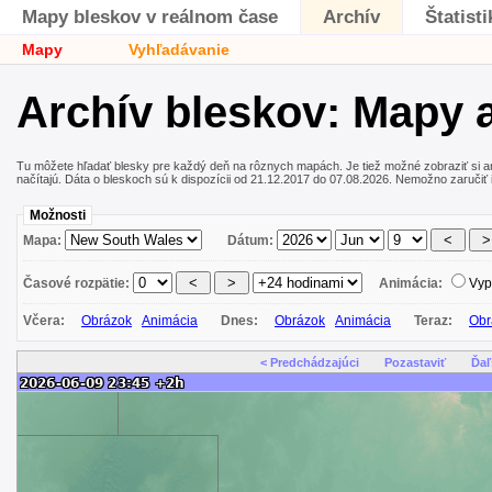
Mapy bleskov v reálnom čase
Archív
Štatisti
Mapy
Vyhľadávanie
Archív bleskov: Mapy 
Tu môžete hľadať blesky pre každý deň na rôznych mapách. Je tiež možné zobraziť si 
načítajú. Dáta o bleskoch sú k dispozícii od 21.12.2017 do 07.08.2026. Nemožno zaručiť 
Možnosti
Mapa:
Dátum:
Časové rozpätie:
Animácia:
Vyp
Včera:
Obrázok
Animácia
Dnes:
Obrázok
Animácia
Teraz:
Obr
< Predchádzajúci
Pozastaviť
Ďaľ