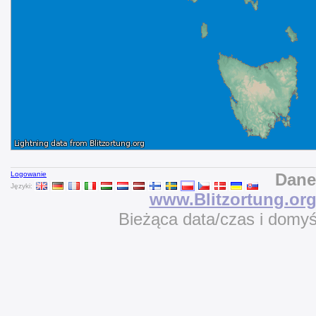
Logowanie
Dane
Języki:
www.Blitzortung.or
Bieżąca data/czas i domy