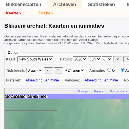
Bliksemkaarten
Archieven
Statistieken
Kaarten
Zoeken
Bliksem archief: Kaarten en animaties
Op deze pagina kunnen blikseminslagen getoond worden voor een bepaalde dag en op ver
animatiekaarten te zien maar houdt rekening met een zeker laadtijd.
De gegevens zijn beschikbaar tussen 21.12.2017 en 07.08.2026. De volledigheid van de 
Opties
Kaart:
Datum:
Tijdsbereik:
Animatie:
Off
A
Gisteren:
Afbeelding
Animatie
vandaag:
Afbeelding
Animatie
N
< Vorige
Pauze
Volgende >