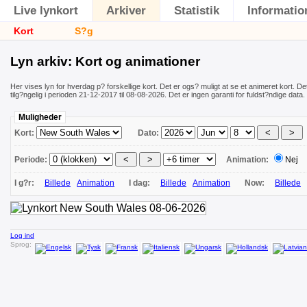
Live lynkort
Arkiver
Statistik
Informatio
Kort
S?g
Lyn arkiv: Kort og animationer
Her vises lyn for hverdag p? forskellige kort. Det er ogs? muligt at se et animeret kort. Det
tilg?ngelig i perioden 21-12-2017 til 08-08-2026. Det er ingen garanti for fuldst?ndige data.
Muligheder
Kort:
Dato:
Periode:
Animation:
Nej
I g?r:
Billede
Animation
I dag:
Billede
Animation
Now:
Billede
Log ind
Sprog: