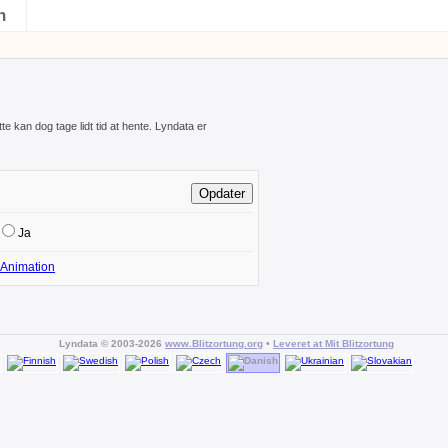
n
te kan dog tage lidt tid at hente. Lyndata er
Ja
Animation
Lyndata © 2003-2026
www.Blitzortung.org
•
Leveret at Mit Blitzortung