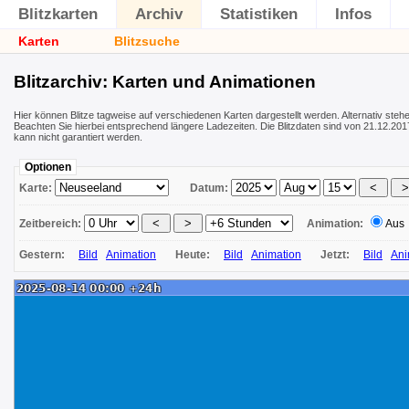
Blitzkarten
Archiv
Statistiken
Infos
Karten
Blitzsuche
Blitzarchiv: Karten und Animationen
Hier können Blitze tagweise auf verschiedenen Karten dargestellt werden. Alternativ ste
Beachten Sie hierbei entsprechend längere Ladezeiten. Die Blitzdaten sind von 21.12.2017
kann nicht garantiert werden.
Optionen
Karte:
Datum:
Zeitbereich:
Animation:
Aus
Gestern:
Bild
Animation
Heute:
Bild
Animation
Jetzt:
Bild
Ani