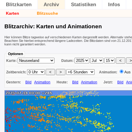
Blitzkarten
Archiv
Statistiken
Infos
Karten
Blitzsuche
Blitzarchiv: Karten und Animationen
Hier können Blitze tagweise auf verschiedenen Karten dargestellt werden. Alternativ ste
Beachten Sie hierbei entsprechend längere Ladezeiten. Die Blitzdaten sind von 21.12.2017
kann nicht garantiert werden.
Optionen
Karte:
Datum:
Zeitbereich:
Animation:
Aus
Gestern:
Bild
Animation
Heute:
Bild
Animation
Jetzt:
Bild
Ani