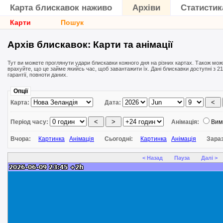
Карта блискавок наживо
Архіви
Статистик
Карти
Пошук
Архів блискавок: Карти та анімації
Тут ви можете проглянути удари блискавки кожного дня на різних картах. Також мож
врахуйте, що це займе якийсь час, щоб завантажити їх. Дані блискавки доступні з 21
гарантії, повноти даних.
Опції
Карта:
Дата:
Період часу:
Анімація:
Вим
Вчора:
Картинка
Анімація
Сьогодні:
Картинка
Анімація
Зара
< Назад
Пауза
Далі >