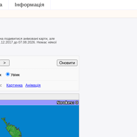
а
Інформація
на подивитися анімовані карти, але
.12.2017 до 07.08.2026. Немає ніякої
к
Увімк
з:
Картинка
Анімація